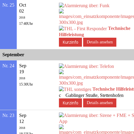
Nr. 25
Oct
02
2018
17:40Uhr
Technische
Hilfeleistung
Details ansehen
September
Nr. 24
Sep
19
2018
15:30Uhr
Technische Hilfeleis
Gablinger Straße, Stettenhofen
Details ansehen
Nr. 23
Sep
12
2018