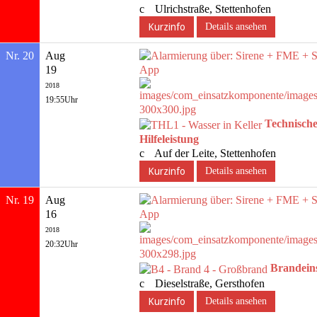
Ulrichstraße, Stettenhofen
Details ansehen
Nr. 20
Aug
19
2018
19:55Uhr
Technisch
Hilfeleistung
Auf der Leite, Stettenhofen
Details ansehen
Nr. 19
Aug
16
2018
20:32Uhr
Brandein
Dieselstraße, Gersthofen
Details ansehen