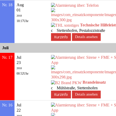
Nr. 18
Aug
01
2018
18:17Uhr
Technische Hilfeleis
Stettenhofen, Pestalozzistraße
Details ansehen
Juli
Nr. 17
Jul
23
2018
00:52Uhr
Brandeinsatz
Mühlstraße, Stettenhofen
Details ansehen
Nr. 16
Jul
22
2018