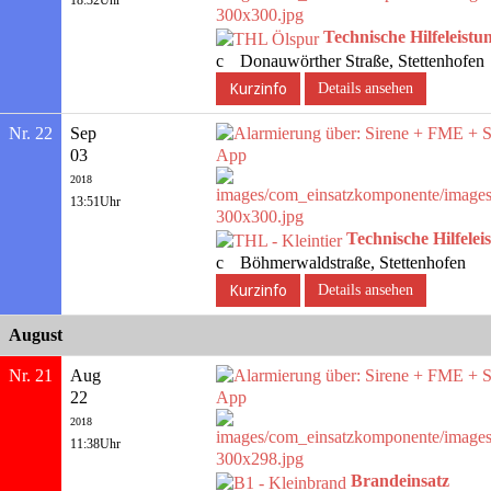
18:32Uhr
Technische Hilfeleistu
Donauwörther Straße, Stettenhofen
Details ansehen
Nr. 22
Sep
03
2018
13:51Uhr
Technische Hilfelei
Böhmerwaldstraße, Stettenhofen
Details ansehen
August
Nr. 21
Aug
22
2018
11:38Uhr
Brandeinsatz