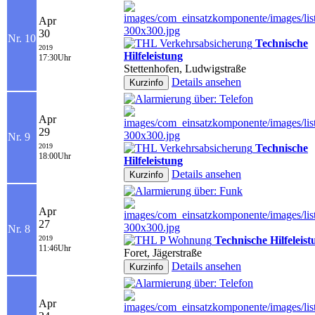
Apr
30
Nr. 10
Technische
2019
Hilfeleistung
17:30Uhr
Stettenhofen, Ludwigstraße
Details ansehen
Apr
29
Nr. 9
2019
Technische
18:00Uhr
Hilfeleistung
Details ansehen
Apr
27
Nr. 8
2019
Technische Hilfeleist
11:46Uhr
Foret, Jägerstraße
Details ansehen
Apr