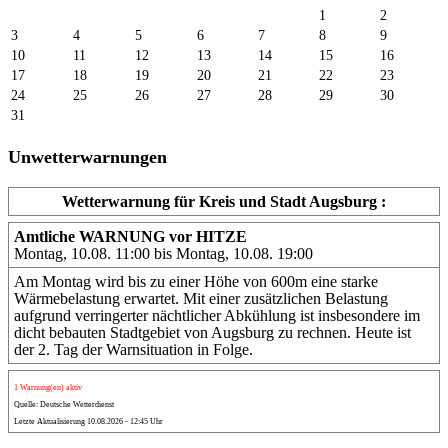
1
2
3
4
5
6
7
8
9
10
11
12
13
14
15
16
17
18
19
20
21
22
23
24
25
26
27
28
29
30
31
Unwetterwarnungen
Wetterwarnung für Kreis und Stadt Augsburg :
Amtliche WARNUNG vor HITZE
Montag, 10.08. 11:00 bis Montag, 10.08. 19:00
Am Montag wird bis zu einer Höhe von 600m eine starke
Wärmebelastung erwartet. Mit einer zusätzlichen Belastung
aufgrund verringerter nächtlicher Abkühlung ist insbesondere im
dicht bebauten Stadtgebiet von Augsburg zu rechnen. Heute ist
der 2. Tag der Warnsituation in Folge.
1 Warnung(en) aktiv
Quelle: Deutsche Wetterdienst
Letzte Aktualisierung 10.08.2026 - 12:45 Uhr