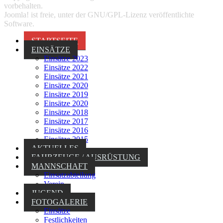
vorbehalten.
Joomla!
ist freie, unter der
GNU/GPL-Lizenz
veröffentlichte
Software.
STARTSEITE
EINSÄTZE
Einsätze 2023
Einsätze 2022
Einsätze 2021
Einsätze 2020
Einsätze 2019
Einsätze 2020
Einsätze 2018
Einsätze 2017
Einsätze 2016
Einsätze 2015
AKTUELLES
FAHRZEUGE / AUSRÜSTUNG
MANNSCHAFT
Einsatzabteilung
Verein
JUGEND
FOTOGALERIE
Einsätze
Festlichkeiten