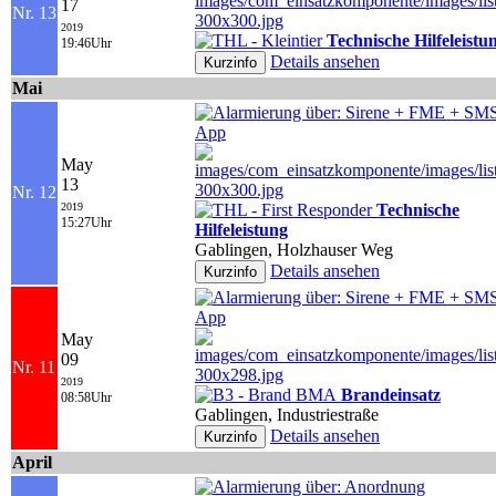
17
Nr. 13
2019
Technische Hilfeleistu
19:46Uhr
Details ansehen
Mai
May
13
Nr. 12
2019
Technische
15:27Uhr
Hilfeleistung
Gablingen, Holzhauser Weg
Details ansehen
May
09
Nr. 11
2019
Brandeinsatz
08:58Uhr
Gablingen, Industriestraße
Details ansehen
April