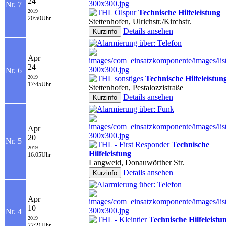
24
Nr. 7
2019
Technische Hilfeleistung
20:50Uhr
Stettenhofen, Ulrichstr./Kirchstr.
Details ansehen
Apr
24
Nr. 6
2019
Technische Hilfeleistun
17:45Uhr
Stettenhofen, Pestalozzistraße
Details ansehen
Apr
20
Nr. 5
Technische
2019
Hilfeleistung
16:05Uhr
Langweid, Donauwörther Str.
Details ansehen
Apr
10
Nr. 4
2019
Technische Hilfeleistu
22:21Uhr