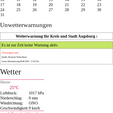
17
18
19
20
21
22
23
24
25
26
27
28
29
30
31
Unwetterwarnungen
Wetterwarnung für Kreis und Stadt Augsburg :
Es ist zur Zeit keine Warnung aktiv.
0 Warnung(en) aktiv
Quelle: Deutsche Wetterdienst
Letzte Aktualisierung 08.08.2026 - 22:26 Uhr
Wetter
Heute
25°C
Luftdruck:
1017 hPa
Niederschlag:
0 mm
Windrichtung:
ONO
Geschwindigkeit:
9 km/h