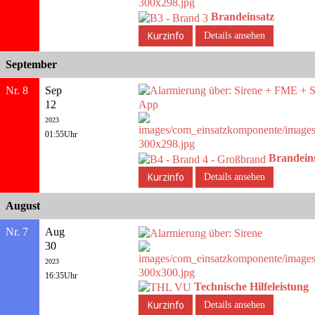
Brandeinsatz
Details ansehen
September
Nr. 8
Sep
12
2023
01:55Uhr
Brandein
Details ansehen
August
Nr. 7
Aug
30
2023
16:35Uhr
Technische Hilfeleistung
Details ansehen