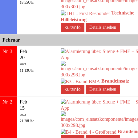
18:55Uhr
Technische
Hilfeleistung
Details ansehen
Februar
Nr. 3
Feb
20
2023
11:13Uhr
Brandeinsatz
Details ansehen
Nr. 2
Feb
15
2023
21:28Uhr
Brandein