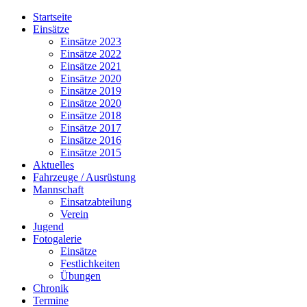
Jahr
Monat
Jahr
Monat
Startseite
Einsätze
Einsätze 2023
Einsätze 2022
Einsätze 2021
Einsätze 2020
Einsätze 2019
Einsätze 2020
Einsätze 2018
Einsätze 2017
Einsätze 2016
Einsätze 2015
Aktuelles
Fahrzeuge / Ausrüstung
Mannschaft
Einsatzabteilung
Verein
Jugend
Fotogalerie
Einsätze
Festlichkeiten
Übungen
Chronik
Termine