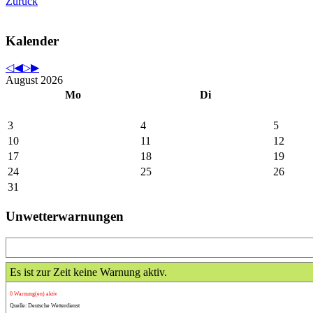
Zurück
Kalender
August 2026
Mo
Di
3
4
5
10
11
12
17
18
19
24
25
26
31
Unwetterwarnungen
Es ist zur Zeit keine Warnung aktiv.
0 Warnung(en) aktiv
Quelle: Deutsche Wetterdienst