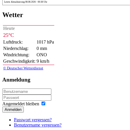
Letzte Aktualisierung 08.08.2026 - 00:38 Uhr
Wetter
Heute
25°C
Luftdruck:
1017 hPa
Niederschlag:
0 mm
Windrichtung:
ONO
Geschwindigkeit:
9 km/h
© Deutscher Wetterdienst
Anmeldung
Angemeldet bleiben
Anmelden
Passwort vergessen?
Benutzername vergessen?