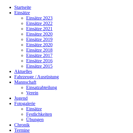
Jahr
Monat
Jahr
Monat
Startseite
Einsätze
Einsätze 2023
Einsätze 2022
Einsätze 2021
Einsätze 2020
Einsätze 2019
Einsätze 2020
Einsätze 2018
Einsätze 2017
Einsätze 2016
Einsätze 2015
Aktuelles
Fahrzeuge / Ausrüstung
Mannschaft
Einsatzabteilung
Verein
Jugend
Fotogalerie
Einsätze
Festlichkeiten
Übungen
Chronik
Termine