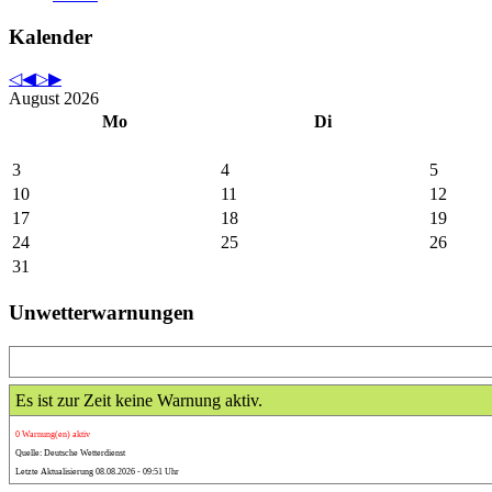
Kalender
August 2026
Mo
Di
3
4
5
10
11
12
17
18
19
24
25
26
31
Unwetterwarnungen
Es ist zur Zeit keine Warnung aktiv.
0 Warnung(en) aktiv
Quelle: Deutsche Wetterdienst
Letzte Aktualisierung 08.08.2026 - 09:51 Uhr