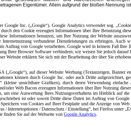
etragenen Eigentümer. Allein aufgrund der bloßen Nennung ist
er Google Inc. („Google“). Google Analytics verwendet sog. „Cookie
durch den Cookie erzeugten Informationen über Ihre Benutzung dieser
ese Informationen benutzen, um Ihre Nutzung der Website auszuwerte
Internetnutzung verbundene Dienstleistungen zu erbringen. Auch wir
en im Auftrag von Google verarbeiten. Google wird in keinem Fall Ihre
lung Ihrer Browser Software verhindern; wir weisen Sie jedoch darauf h
ser Website erklären Sie sich mit der Bearbeitung der über Sie erhobe
 („Google“), auf dieser Website Werbung (Textanzeigen, Banner etc.) 
mationen können durch Google Inc. oder auch Dritte aufgezeichnet, 
kleine unsichtbare Grafiken), durch deren Verwendung einfache A
nd/oder Web Bacon erzeugten Informationen über Ihre Nutzung dieser
nen, um eine Auswertung Ihres Nutzungsverhaltens im Hinblick auf d
rgeschrieben ist oder soweit Dritte diese Daten im Auftrag von Googl
 Speichern von Cookies auf Ihrer Festplatte und die Anzeige von Web
s / Internetoptionen / Datenschutz / Einstellung“, bei Firefox unter „Ex
e finden Sie auf der Webseite von
Google Analytics
.