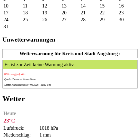
10
11
12
13
14
15
16
17
18
19
20
21
22
23
24
25
26
27
28
29
30
31
Unwetterwarnungen
Wetterwarnung für Kreis und Stadt Augsburg :
Es ist zur Zeit keine Warnung aktiv.
0 Warnung(en) aktiv
Quelle: Deutsche Wetterdienst
Letzte Aktualisierung 07.08.2026 - 21:30 Uhr
Wetter
Heute
23°C
Luftdruck:
1018 hPa
Niederschlag:
1 mm