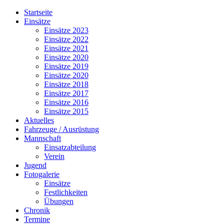
Jahr
Monat
Jahr
Monat
Startseite
Einsätze
Einsätze 2023
Einsätze 2022
Einsätze 2021
Einsätze 2020
Einsätze 2019
Einsätze 2020
Einsätze 2018
Einsätze 2017
Einsätze 2016
Einsätze 2015
Aktuelles
Fahrzeuge / Ausrüstung
Mannschaft
Einsatzabteilung
Verein
Jugend
Fotogalerie
Einsätze
Festlichkeiten
Übungen
Chronik
Termine