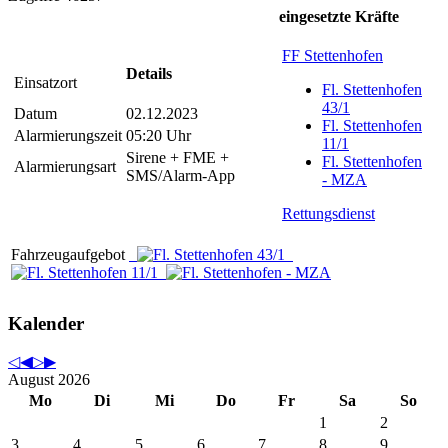
eingesetzte Kräfte
FF Stettenhofen
Details
Einsatzort
Fl. Stettenhofen
43/1
Datum
02.12.2023
Fl. Stettenhofen
Alarmierungszeit
05:20 Uhr
11/1
Sirene + FME +
Fl. Stettenhofen
Alarmierungsart
SMS/Alarm-App
- MZA
Rettungsdienst
Fahrzeugaufgebot
Kalender
August 2026
Mo
Di
Mi
Do
Fr
Sa
So
1
2
3
4
5
6
7
8
9