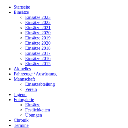
Jahr
Monat
Jahr
Monat
Startseite
Einsätze
Einsätze 2023
Einsätze 2022
Einsätze 2021
Einsätze 2020
Einsätze 2019
Einsätze 2020
Einsätze 2018
Einsätze 2017
Einsätze 2016
Einsätze 2015
Aktuelles
Fahrzeuge / Ausrüstung
Mannschaft
Einsatzabteilung
Verein
Jugend
Fotogalerie
Einsätze
Festlichkeiten
Übungen
Chronik
Termine