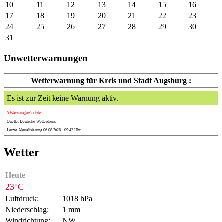
10
11
12
13
14
15
16
17
18
19
20
21
22
23
24
25
26
27
28
29
30
31
Unwetterwarnungen
Wetterwarnung für Kreis und Stadt Augsburg :
Es ist zur Zeit keine Warnung aktiv.
0 Warnung(en) aktiv
Quelle: Deutsche Wetterdienst
Letzte Aktualisierung 06.08.2026 - 09:47 Uhr
Wetter
Heute
23°C
Luftdruck:
1018 hPa
Niederschlag:
1 mm
Windrichtung:
NW