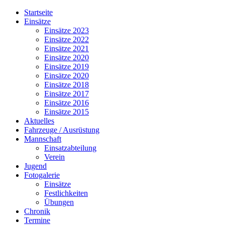
Jahr
Monat
Jahr
Monat
Startseite
Einsätze
Einsätze 2023
Einsätze 2022
Einsätze 2021
Einsätze 2020
Einsätze 2019
Einsätze 2020
Einsätze 2018
Einsätze 2017
Einsätze 2016
Einsätze 2015
Aktuelles
Fahrzeuge / Ausrüstung
Mannschaft
Einsatzabteilung
Verein
Jugend
Fotogalerie
Einsätze
Festlichkeiten
Übungen
Chronik
Termine