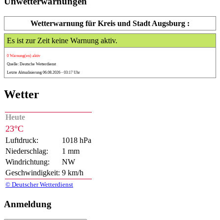
Unwetterwarnungen
Wetterwarnung für Kreis und Stadt Augsburg :
Es ist zur Zeit keine Warnung aktiv.
0 Warnung(en) aktiv
Quelle: Deutsche Wetterdienst
Letzte Aktualisierung 06.08.2026 - 03:17 Uhr
Wetter
Heute
23°C
Luftdruck:
1018 hPa
Niederschlag:
1 mm
Windrichtung:
NW
Geschwindigkeit:
9 km/h
© Deutscher Wetterdienst
Anmeldung