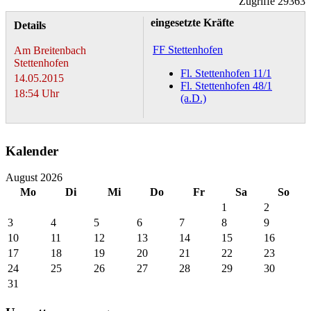
Zugriffe 29363
eingesetzte Kräfte
Details
FF Stettenhofen
Am Breitenbach
Stettenhofen
Fl. Stettenhofen 11/1
14.05.2015
Fl. Stettenhofen 48/1
18:54 Uhr
(a.D.)
Kalender
August 2026
Mo
Di
Mi
Do
Fr
Sa
So
1
2
3
4
5
6
7
8
9
10
11
12
13
14
15
16
17
18
19
20
21
22
23
24
25
26
27
28
29
30
31