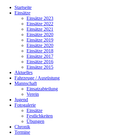
Jahr
Monat
Jahr
Monat
Startseite
Einsätze
Einsätze 2023
Einsätze 2022
Einsätze 2021
Einsätze 2020
Einsätze 2019
Einsätze 2020
Einsätze 2018
Einsätze 2017
Einsätze 2016
Einsätze 2015
Aktuelles
Fahrzeuge / Ausrüstung
Mannschaft
Einsatzabteilung
Verein
Jugend
Fotogalerie
Einsätze
Festlichkeiten
Übungen
Chronik
Termine