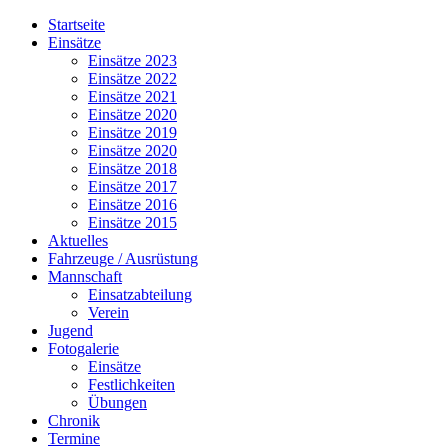
Jahr
Monat
Jahr
Monat
Startseite
Einsätze
Einsätze 2023
Einsätze 2022
Einsätze 2021
Einsätze 2020
Einsätze 2019
Einsätze 2020
Einsätze 2018
Einsätze 2017
Einsätze 2016
Einsätze 2015
Aktuelles
Fahrzeuge / Ausrüstung
Mannschaft
Einsatzabteilung
Verein
Jugend
Fotogalerie
Einsätze
Festlichkeiten
Übungen
Chronik
Termine