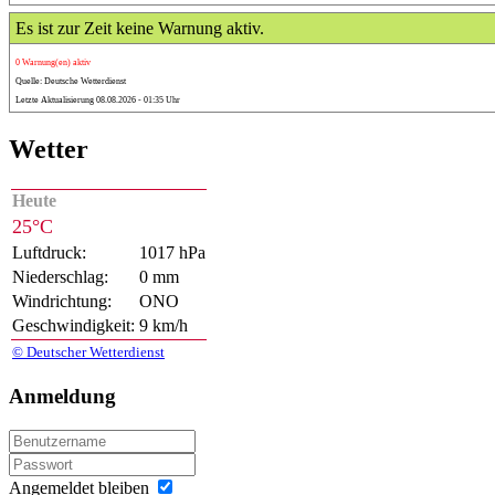
Es ist zur Zeit keine Warnung aktiv.
0 Warnung(en) aktiv
Quelle: Deutsche Wetterdienst
Letzte Aktualisierung 08.08.2026 - 01:35 Uhr
Wetter
Heute
25°C
Luftdruck:
1017 hPa
Niederschlag:
0 mm
Windrichtung:
ONO
Geschwindigkeit:
9 km/h
© Deutscher Wetterdienst
Anmeldung
Angemeldet bleiben