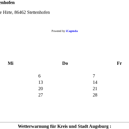
enhofen
e Hirte, 86462 Stettenhofe
Powered by
iCagenda
Mi
Do
Fr
6
7
13
14
20
21
27
28
Wetterwarnung für Kreis und Stadt Augsburg :