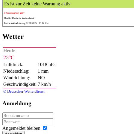
Es ist zur Zeit keine Warnung aktiv.
0 Warnung(en) aktiv
Quelle: Deutsche Wetterdienst
Letzte Aktualisierung 07.08.2026 - 19:12 Uhr
Wetter
Heute
23°C
Luftdruck:
1018 hPa
Niederschlag:
1 mm
Windrichtung:
NO
Geschwindigkeit:
7 km/h
© Deutscher Wetterdienst
Anmeldung
Angemeldet bleiben