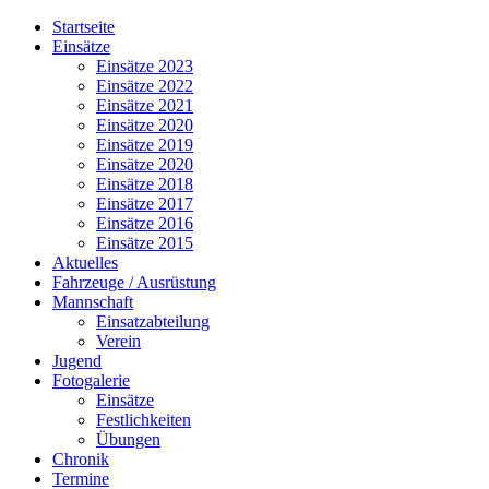
Jahr
Monat
Jahr
Monat
Startseite
Einsätze
Einsätze 2023
Einsätze 2022
Einsätze 2021
Einsätze 2020
Einsätze 2019
Einsätze 2020
Einsätze 2018
Einsätze 2017
Einsätze 2016
Einsätze 2015
Aktuelles
Fahrzeuge / Ausrüstung
Mannschaft
Einsatzabteilung
Verein
Jugend
Fotogalerie
Einsätze
Festlichkeiten
Übungen
Chronik
Termine