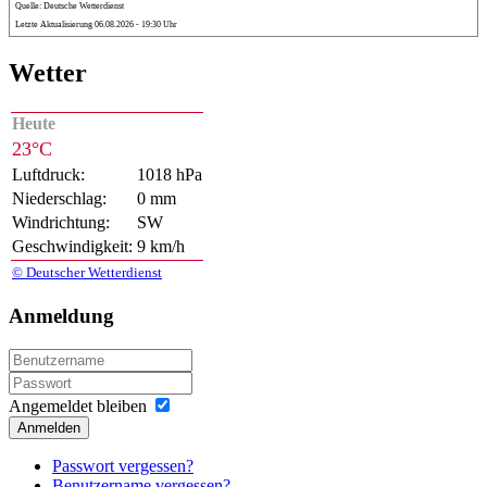
Quelle: Deutsche Wetterdienst
Letzte Aktualisierung 06.08.2026 - 19:30 Uhr
Wetter
Heute
23°C
Luftdruck:
1018 hPa
Niederschlag:
0 mm
Windrichtung:
SW
Geschwindigkeit:
9 km/h
© Deutscher Wetterdienst
Anmeldung
Angemeldet bleiben
Anmelden
Passwort vergessen?
Benutzername vergessen?