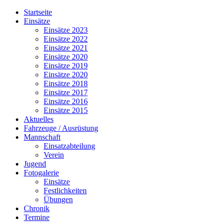
Jahr
Monat
Jahr
Monat
Startseite
Einsätze
Einsätze 2023
Einsätze 2022
Einsätze 2021
Einsätze 2020
Einsätze 2019
Einsätze 2020
Einsätze 2018
Einsätze 2017
Einsätze 2016
Einsätze 2015
Aktuelles
Fahrzeuge / Ausrüstung
Mannschaft
Einsatzabteilung
Verein
Jugend
Fotogalerie
Einsätze
Festlichkeiten
Übungen
Chronik
Termine